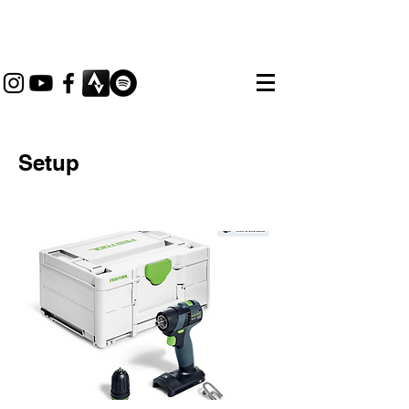
thebikemax
Maximilian Brandl
Setup